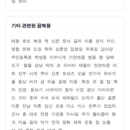
염
한파
기타 관련된 꿈해몽
태몽
로또
복권
책
신문
문서
글자
이름
편지
카드
명함
문패
도장
학위
상훈장
임명장
위촉장
감사장
주민등록증
학생증
이쑤시개
가전제품
병풍
향
담배
도구ㆍ철물
성냥
탁자
초
라이타
재떨이
전면허증
비
취
진주
시계
루비
산호
토파즈
오팔
전기석
유리거
울
동상
비석
금
의술
질병
미용ㆍ화장
은
철
탑
백
자
안경ㆍ돋보기
사파이어
청자
수정
광산
다이아몬
드
구리
호박
수석
보석
에메랄드
도자기
출산
결혼
이혼
만남
약혼
임신
포옹
미소
키스
전투기
장갑차
군사
총
대포
전쟁
기관총
미사일
무기
헬리콥터
탱
크
미술
음악
악기
연극
영화
체육
운동
침
눈물