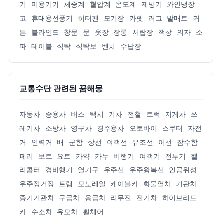
기
미용기기
체중계
혈압계
온도계
제빙기
와인냉장
고
휴대용선풍기
히터팬
모기장
카펫
러그
발매트
커
튼
블라인드
창문
문
옷장
장롱
서랍장
책상
의자
소
파
테이블
식탁
식탁보
벤치
수납장
교통수단 관련된 꿈해몽
자동차
승용차
버스
택시
기차
전철
트럭
지게차
쓰
레기차
소방차
영구차
경주용차
오토바이
스쿠터
자전
거
인력거
배
군함
상선
여객선
유조선
어선
잠수함
페리
보트
요트
카약
카누
비행기
여객기
전투기
헬
리콥터
경비행기
열기구
우주선
우주왕복선
인공위성
우주정거장
트램
모노레일
케이블카
화물열차
기관차
증기기관차
구급차
응급차
리무진
전기차
하이브리드
카
수소차
유모차
휠체어