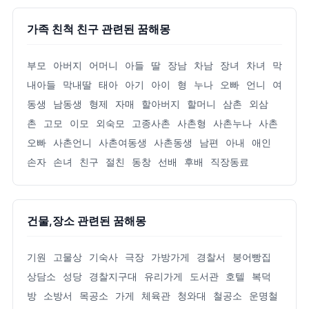
가족 친척 친구 관련된 꿈해몽
부모
아버지
어머니
아들
딸
장남
차남
장녀
차녀
막
내아들
막내딸
태아
아기
아이
형
누나
오빠
언니
여
동생
남동생
형제
자매
할아버지
할머니
삼촌
외삼
촌
고모
이모
외숙모
고종사촌
사촌형
사촌누나
사촌
오빠
사촌언니
사촌여동생
사촌동생
남편
아내
애인
손자
손녀
친구
절친
동창
선배
후배
직장동료
건물,장소 관련된 꿈해몽
기원
고물상
기숙사
극장
가방가게
경찰서
붕어빵집
상담소
성당
경찰지구대
유리가게
도서관
호텔
복덕
방
소방서
목공소
가게
체육관
청와대
철공소
운명철