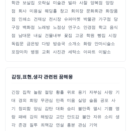
학관
보살집
오락실
미술관
빌라
사찰
양복점
양장
점
회사
미용실
웨딩홀
창고
회의장
문화회관
화장품
점
인쇄소
건재상
전시장
슈퍼마켓
박물관
가구점
당
구장
백화점
노래방
노점상
연구소
안경점
학교
음식
점
남대문
내실
건물내부
꽃집
고궁
학원
빵집
시장
독립문
금은방
다방
방송국
소개소
화랑
안마시술소
포장마차
병원
교회
사진관
세탁소
아파트
이발소
감정,표현,생각 관련된 꿈해몽
긴장
집착
놀람
절망
황홀
위로
용기
자부심
사랑
기
대
경외
희망
무관심
만족
미움
실망
슬픔
공포
사
기
창피함
양심
감탄
대화
승리
불만족
멸시
기쁨
명
랑
패배
강의
해방감
교만
안도감
불안
자유
소리
생
각
존경
질투
죄책감
연설
흥분
관심
기억