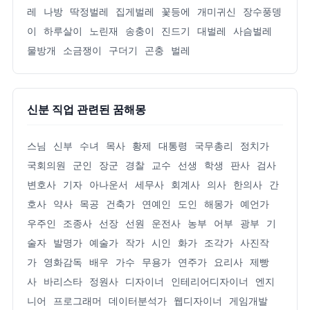
레
나방
딱정벌레
집게벌레
꽃등에
개미귀신
장수풍뎅
이
하루살이
노린재
송충이
진드기
대벌레
사슴벌레
물방개
소금쟁이
구더기
곤충
벌레
신분 직업 관련된 꿈해몽
스님
신부
수녀
목사
황제
대통령
국무총리
정치가
국회의원
군인
장군
경찰
교수
선생
학생
판사
검사
변호사
기자
아나운서
세무사
회계사
의사
한의사
간
호사
약사
목공
건축가
연예인
도인
해몽가
예언가
우주인
조종사
선장
선원
운전사
농부
어부
광부
기
술자
발명가
예술가
작가
시인
화가
조각가
사진작
가
영화감독
배우
가수
무용가
연주가
요리사
제빵
사
바리스타
정원사
디자이너
인테리어디자이너
엔지
니어
프로그래머
데이터분석가
웹디자이너
게임개발