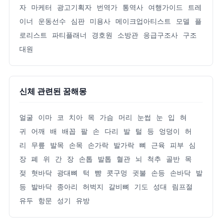
자
마케터
광고기획자
번역가
통역사
여행가이드
트레
이너
운동선수
심판
미용사
메이크업아티스트
모델
플
로리스트
파티플래너
경호원
소방관
응급구조사
구조
대원
신체 관련된 꿈해몽
얼굴
이마
코
치아
목
가슴
머리
눈썹
눈
입
혀
귀
어깨
배
배꼽
팔
손
다리
발
털
등
엉덩이
허
리
무릎
발목
손목
손가락
발가락
뼈
근육
피부
심
장
폐
위
간
장
손톱
발톱
혈관
뇌
척추
골반
목
젖
혓바닥
광대뼈
턱
뺨
콧구멍
귓불
손등
손바닥
발
등
발바닥
종아리
허벅지
갈비뼈
기도
성대
림프절
유두
항문
성기
유방