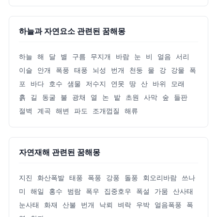
하늘과 자연요소 관련된 꿈해몽
하늘
해
달
별
구름
무지개
바람
눈
비
얼음
서리
이슬
안개
폭풍
태풍
뇌성
번개
천둥
물
강
강물
폭
포
바다
호수
샘물
저수지
연못
땅
산
바위
모래
흙
길
동굴
불
광채
열
논
밭
초원
사막
숲
들판
절벽
계곡
해변
파도
조개껍질
해류
자연재해 관련된 꿈해몽
지진
화산폭발
태풍
폭풍
강풍
돌풍
회오리바람
쓰나
미
해일
홍수
범람
폭우
집중호우
폭설
가뭄
산사태
눈사태
화재
산불
번개
낙뢰
벼락
우박
얼음폭풍
폭