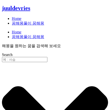
콘
juuldevries
텐
츠
Home
로
꿈해몽풀이 꿈해몽
건
Home
너
꿈해몽풀이 꿈해몽
뛰
기
해몽을 원하는 꿈을 검색해 보세요
Search