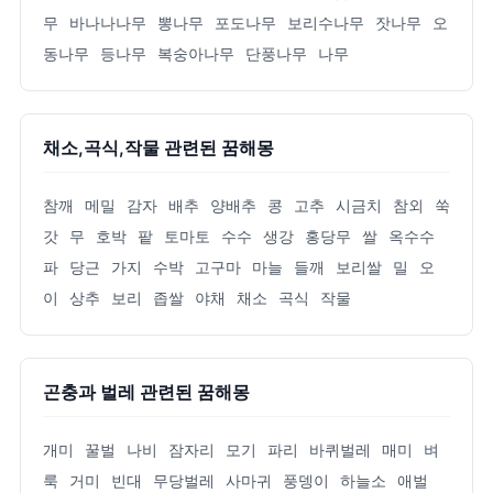
무
바나나나무
뽕나무
포도나무
보리수나무
잣나무
오
동나무
등나무
복숭아나무
단풍나무
나무
채소,곡식,작물 관련된 꿈해몽
참깨
메밀
감자
배추
양배추
콩
고추
시금치
참외
쑥
갓
무
호박
팥
토마토
수수
생강
홍당무
쌀
옥수수
파
당근
가지
수박
고구마
마늘
들깨
보리쌀
밀
오
이
상추
보리
좁쌀
야채
채소
곡식
작물
곤충과 벌레 관련된 꿈해몽
개미
꿀벌
나비
잠자리
모기
파리
바퀴벌레
매미
벼
룩
거미
빈대
무당벌레
사마귀
풍뎅이
하늘소
애벌