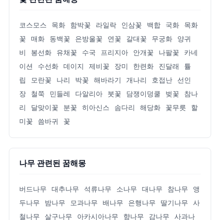
코스모스
목화
함박꽃
라일락
인삼꽃
백합
국화
목화
꽃
매화
동백꽃
은방울꽃
연꽃
갈대꽃
무궁화
양귀
비
봉선화
유채꽃
수국
프리지아
안개꽃
나팔꽃
카네
이션
수선화
데이지
제비꽃
장미
한련화
진달래
튤
립
모란꽃
나리
박꽃
해바라기
개나리
호접난
선인
장
철쭉
민들레
다알리아
붓꽃
담쟁이덩쿨
벚꽃
참나
리
달맞이꽃
분꽃
히아신스
솜다리
해당화
꽃무릇
할
미꽃
씀바귀
꽃
나무 관련된 꿈해몽
버드나무
대추나무
석류나무
소나무
대나무
참나무
앵
두나무
밤나무
모과나무
배나무
은행나무
딸기나무
사
철나무
살구나무
아카시아나무
향나무
감나무
사과나