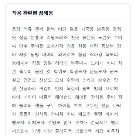
착용 관련된 꿈해몽
옷감
의류
관복
한복
비단
털옷
가죽옷
낡은옷
검정
옷
정장
분홍옷
웨딩드레스
흰옷
붉은옷
노란옷
주머
니
단추
무늬옷
소매자락
속옷
헌옷
세탁
등산복
잠
바
자켓
남방
바바리
와이셔츠
장갑
스타킹
목도리
브래지어
갑옷
양말
허리띠
복주머니
노리개
비녀
화
관
족두리
금관
갓
학위모
학생모자
운동모자
군모
철모
안전모
신선모
모자
수영복
스카프
손수건
안
경
선글라스
귀걸이
반지
목걸이
팔찌
발찌
브로치
타이
넥타이
머플러
헤어밴드
헤어핀
장식핀
우비
장
화
슬리퍼
샌들
구두
하이힐
부츠
고무신
짚신
나막
신
운동화
신사화
숙녀화
비니
페도라
헬멧
바이저
챙모자
비치모자
수영모
안대
보호대
손목시계
벨트
서스펜더
가방
배낭
클러치백
크로스백
지갑
파우치