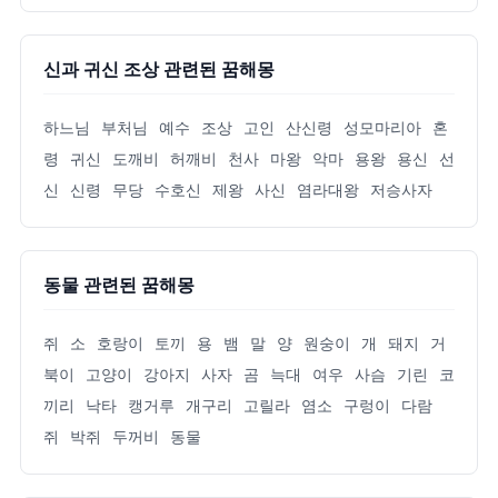
신과 귀신 조상 관련된 꿈해몽
하느님
부처님
예수
조상
고인
산신령
성모마리아
혼
령
귀신
도깨비
허깨비
천사
마왕
악마
용왕
용신
선
신
신령
무당
수호신
제왕
사신
염라대왕
저승사자
동물 관련된 꿈해몽
쥐
소
호랑이
토끼
용
뱀
말
양
원숭이
개
돼지
거
북이
고양이
강아지
사자
곰
늑대
여우
사슴
기린
코
끼리
낙타
캥거루
개구리
고릴라
염소
구렁이
다람
쥐
박쥐
두꺼비
동물