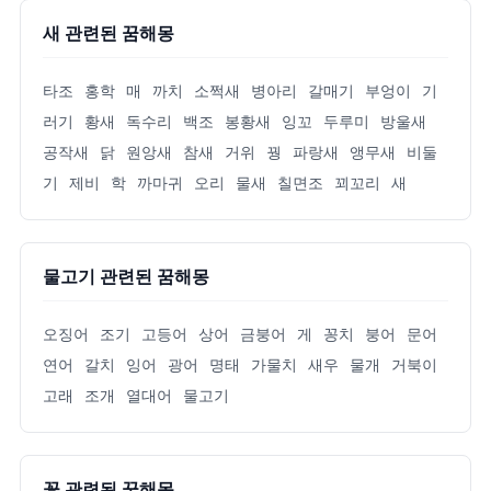
새 관련된 꿈해몽
타조
홍학
매
까치
소쩍새
병아리
갈매기
부엉이
기
러기
황새
독수리
백조
봉황새
잉꼬
두루미
방울새
공작새
닭
원앙새
참새
거위
꿩
파랑새
앵무새
비둘
기
제비
학
까마귀
오리
물새
칠면조
꾀꼬리
새
물고기 관련된 꿈해몽
오징어
조기
고등어
상어
금붕어
게
꽁치
붕어
문어
연어
갈치
잉어
광어
명태
가물치
새우
물개
거북이
고래
조개
열대어
물고기
꽃 관련된 꿈해몽