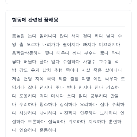
행동에 관련된 꿈해몽
몸놀림
눕다
일어나다
앉다
서다
걷다
뛰다
날다
수
영
춤
오르다
내려가다
떨어지다
빠지다
미끄러지다
옴짝달싹못하다
찢다
태우다
깨다
부수다
뚫다
막다
쌓다
허물다
풀다
얻다
수집하다
사형수
교수형
석
방
강도
유괴
납치
추행
죽이다
자살
죽음
살아나다
저승
천당
지옥
극락
외출
출장
여행
이민
싸우다
도
망가다
잡다
던지다
주다
받다
만지다
안다
키스하
다
포옹하다
먹다
마시다
쓰다
읽다
공부하다
만들
다
수리하다
청소하다
장식하다
요리하다
심다
수확하
다
사냥하다
낚시하다
사진찍다
연주하다
노래하다
연
설하다
토론하다
설득하다
위로하다
치료하다
훈련하
다
연습하다
운동하다