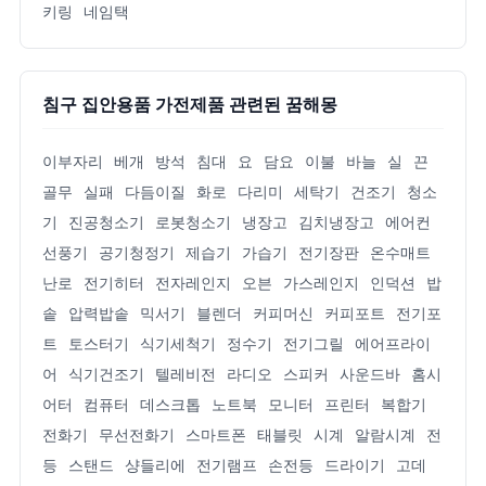
키링
네임택
침구 집안용품 가전제품 관련된 꿈해몽
이부자리
베개
방석
침대
요
담요
이불
바늘
실
끈
골무
실패
다듬이질
화로
다리미
세탁기
건조기
청소
기
진공청소기
로봇청소기
냉장고
김치냉장고
에어컨
선풍기
공기청정기
제습기
가습기
전기장판
온수매트
난로
전기히터
전자레인지
오븐
가스레인지
인덕션
밥
솥
압력밥솥
믹서기
블렌더
커피머신
커피포트
전기포
트
토스터기
식기세척기
정수기
전기그릴
에어프라이
어
식기건조기
텔레비전
라디오
스피커
사운드바
홈시
어터
컴퓨터
데스크톱
노트북
모니터
프린터
복합기
전화기
무선전화기
스마트폰
태블릿
시계
알람시계
전
등
스탠드
샹들리에
전기램프
손전등
드라이기
고데