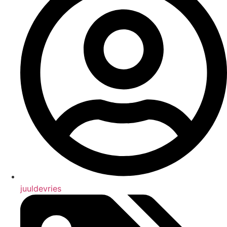
juuldevries