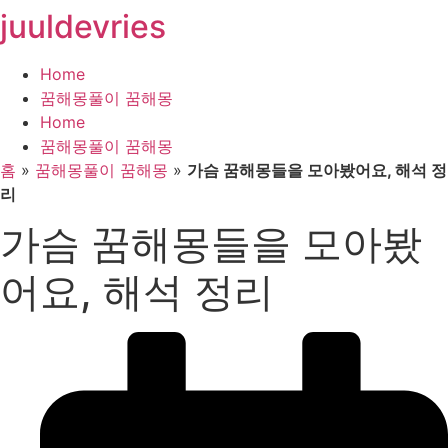
juuldevries
콘
텐
츠
Home
로
꿈해몽풀이 꿈해몽
건
Home
너
꿈해몽풀이 꿈해몽
뛰
홈
»
꿈해몽풀이 꿈해몽
»
가슴 꿈해몽들을 모아봤어요, 해석 정
기
리
가슴 꿈해몽들을 모아봤
어요, 해석 정리