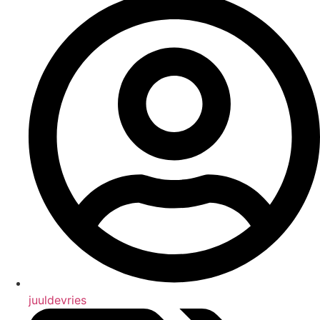
juuldevries