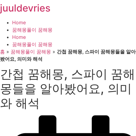
juuldevries
콘
텐
츠
Home
로
꿈해몽풀이 꿈해몽
건
Home
너
꿈해몽풀이 꿈해몽
뛰
홈
»
꿈해몽풀이 꿈해몽
»
간첩 꿈해몽, 스파이 꿈해몽들을 알아
기
봤어요, 의미와 해석
간첩 꿈해몽, 스파이 꿈해
몽들을 알아봤어요, 의미
와 해석