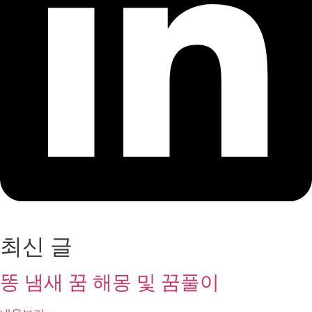
최신 글
똥 냄새 꿈 해몽 및 꿈풀이