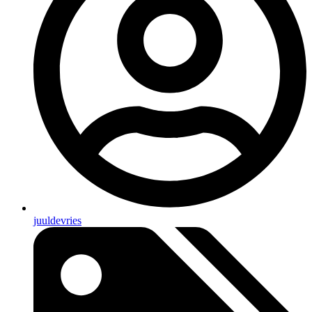
juuldevries