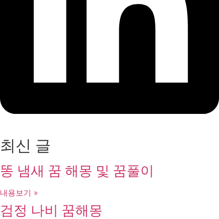
최신 글
똥 냄새 꿈 해몽 및 꿈풀이
내용보기 »
검정 나비 꿈해몽