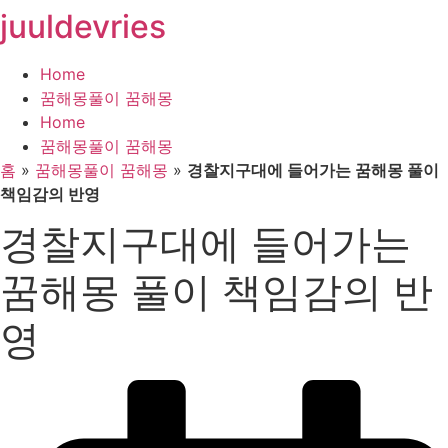
juuldevries
콘
텐
츠
Home
로
꿈해몽풀이 꿈해몽
건
Home
너
꿈해몽풀이 꿈해몽
뛰
홈
»
꿈해몽풀이 꿈해몽
»
경찰지구대에 들어가는 꿈해몽 풀이
기
책임감의 반영
경찰지구대에 들어가는
꿈해몽 풀이 책임감의 반
영