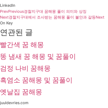
LinkedIn
Prev
Previous
경찰지구대 꿈해몽 풀이 의미와 상징
Next
경찰지구대에서 조사받는 꿈해몽 풀이 불안과 갈등
Next
On Key
연관된 글
빨간색 꿈 해몽
똥 냄새 꿈 해몽 및 꿈풀이
검정 나비 꿈해몽
흑염소 꿈해몽 및 꿈풀이
옛날집 꿈해몽
juuldevries.com