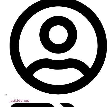
juuldevries