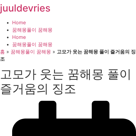
juuldevries
콘
텐
츠
Home
로
꿈해몽풀이 꿈해몽
건
Home
너
꿈해몽풀이 꿈해몽
뛰
홈
»
꿈해몽풀이 꿈해몽
»
고모가 웃는 꿈해몽 풀이 즐거움의 징
기
조
고모가 웃는 꿈해몽 풀이
즐거움의 징조