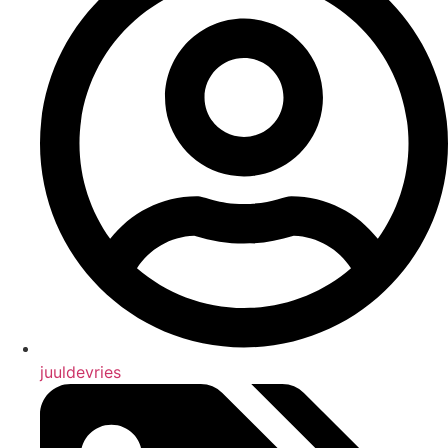
juuldevries