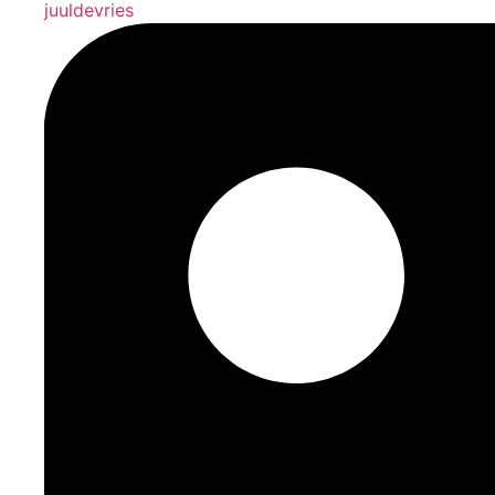
juuldevries