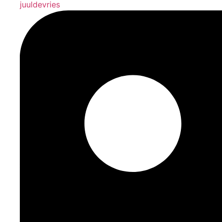
juuldevries