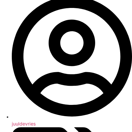
juuldevries