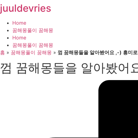
juuldevries
콘
텐
츠
Home
로
꿈해몽풀이 꿈해몽
건
Home
너
꿈해몽풀이 꿈해몽
뛰
홈
»
꿈해몽풀이 꿈해몽
»
껌 꿈해몽들을 알아봤어요 ,-) 흥미
기
껌 꿈해몽들을 알아봤어요 