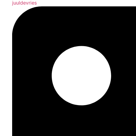
juuldevries