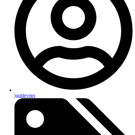
juuldevries