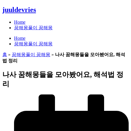
콘
juuldevries
텐
츠
Home
로
꿈해몽풀이 꿈해몽
건
Home
너
꿈해몽풀이 꿈해몽
뛰
기
홈
»
꿈해몽풀이 꿈해몽
»
나사 꿈해몽들을 모아봤어요, 해석
법 정리
나사 꿈해몽들을 모아봤어요, 해석법 정
리