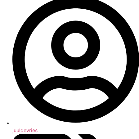
juuldevries