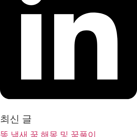
최신 글
똥 냄새 꿈 해몽 및 꿈풀이