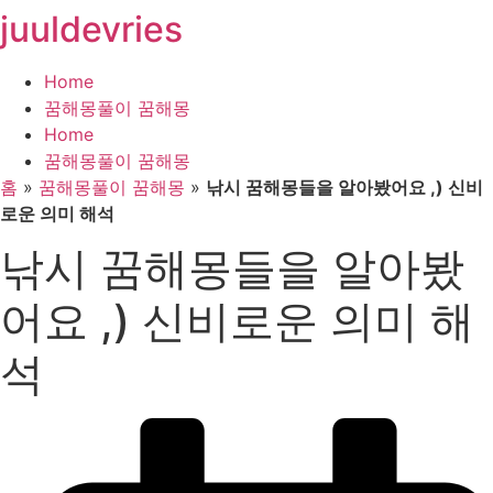
juuldevries
콘
텐
츠
Home
로
꿈해몽풀이 꿈해몽
건
Home
너
꿈해몽풀이 꿈해몽
뛰
홈
»
꿈해몽풀이 꿈해몽
»
낚시 꿈해몽들을 알아봤어요 ,) 신비
기
로운 의미 해석
낚시 꿈해몽들을 알아봤
어요 ,) 신비로운 의미 해
석