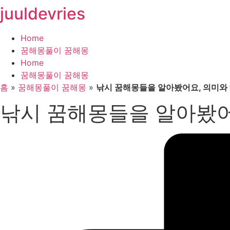
juuldevries
콘
텐
츠
Home
로
꿈해몽풀이 꿈해몽
건
Home
너
꿈해몽풀이 꿈해몽
뛰
홈
»
꿈해몽풀이 꿈해몽
»
낚시 꿈해몽들을 알아봤어요, 의미와
기
낚시 꿈해몽들을 알아봤어