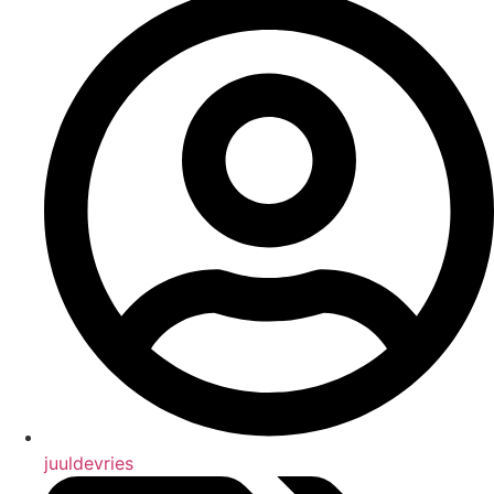
juuldevries