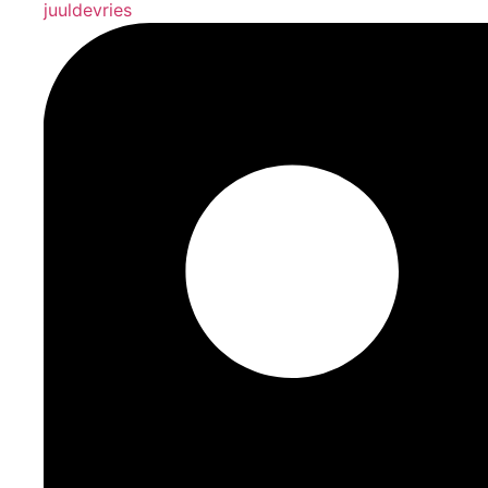
juuldevries