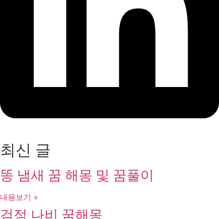
최신 글
똥 냄새 꿈 해몽 및 꿈풀이
내용보기 »
검정 나비 꿈해몽