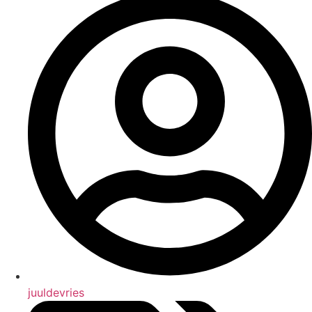
juuldevries