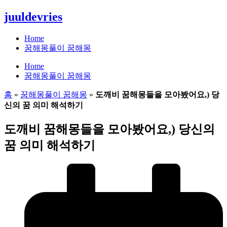
콘
juuldevries
텐
츠
Home
로
꿈해몽풀이 꿈해몽
건
Home
너
꿈해몽풀이 꿈해몽
뛰
기
홈
»
꿈해몽풀이 꿈해몽
»
도깨비 꿈해몽들을 모아봤어요,) 당
신의 꿈 의미 해석하기
도깨비 꿈해몽들을 모아봤어요,) 당신의
꿈 의미 해석하기