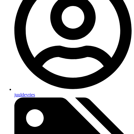
juuldevries