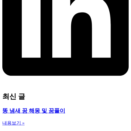
최신 글
똥 냄새 꿈 해몽 및 꿈풀이
내용보기 »