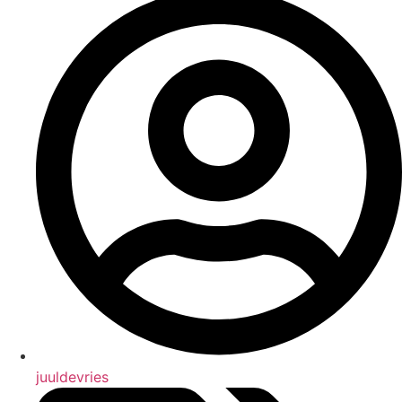
juuldevries