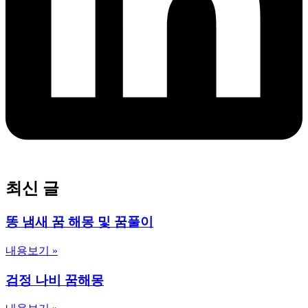
최신 글
똥 냄새 꿈 해몽 및 꿈풀이
내용보기 »
검정 나비 꿈해몽