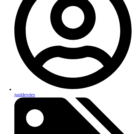
juuldevries