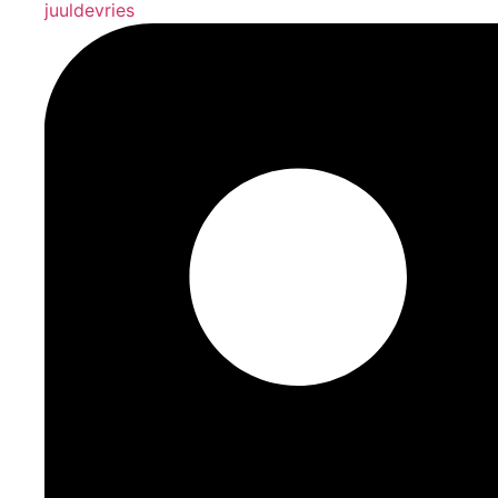
juuldevries