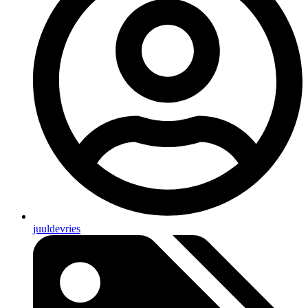
juuldevries