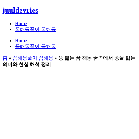
콘
juuldevries
텐
츠
Home
로
꿈해몽풀이 꿈해몽
건
Home
너
꿈해몽풀이 꿈해몽
뛰
기
홈
»
꿈해몽풀이 꿈해몽
»
똥 밟는 꿈 해몽 꿈속에서 똥을 밟는
의미와 현실 해석 정리