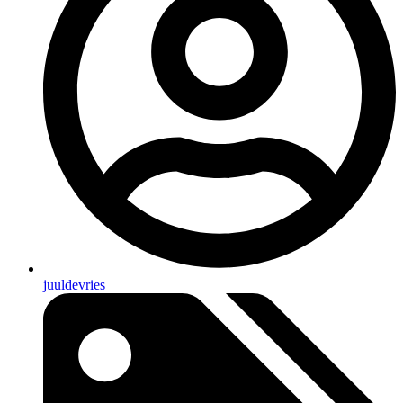
juuldevries