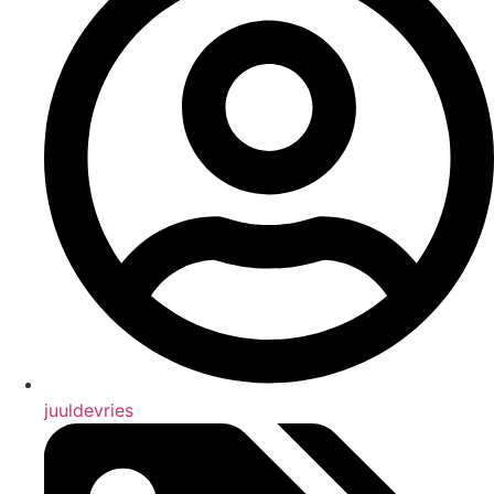
juuldevries