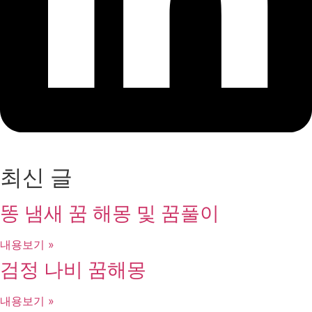
최신 글
똥 냄새 꿈 해몽 및 꿈풀이
내용보기 »
검정 나비 꿈해몽
내용보기 »