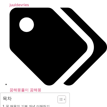
juuldevries
꿈해몽풀이 꿈해몽
목차
꿈 해몽의 기본 개념 이해하기