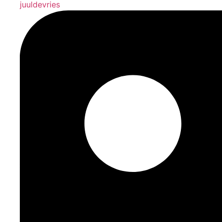
juuldevries