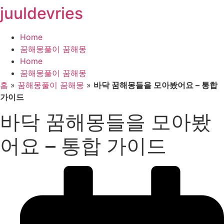
juuldevries
콘
텐
츠
Home
로
꿈해몽풀이 꿈해몽
건
Home
너
꿈해몽풀이 꿈해몽
뛰
홈
»
꿈해몽풀이 꿈해몽
»
바닥 꿈해몽들을 모아봤어요 – 통합
기
가이드
바닥 꿈해몽들을 모아봤
어요 – 통합 가이드