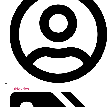
juuldevries