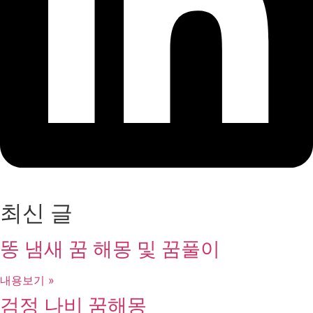
최신 글
똥 냄새 꿈 해몽 및 꿈풀이
내용보기 »
검정 나비 꿈해몽