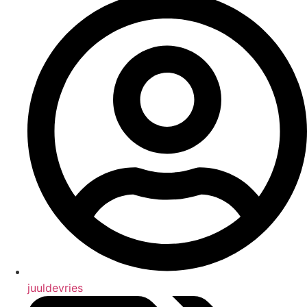
juuldevries