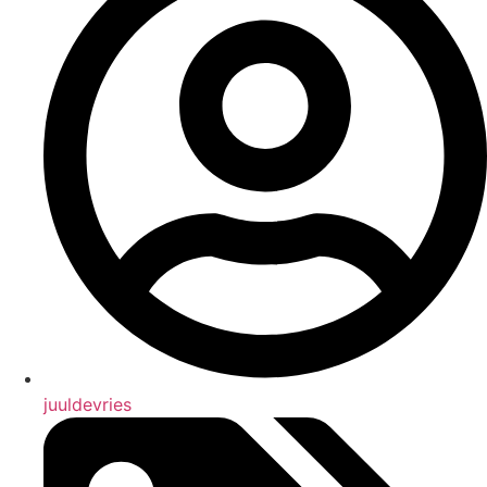
juuldevries