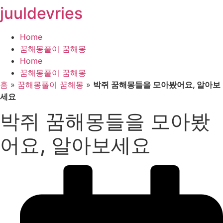
juuldevries
콘
텐
츠
Home
로
꿈해몽풀이 꿈해몽
건
Home
너
꿈해몽풀이 꿈해몽
뛰
홈
»
꿈해몽풀이 꿈해몽
»
박쥐 꿈해몽들을 모아봤어요, 알아보
기
세요
박쥐 꿈해몽들을 모아봤
어요, 알아보세요