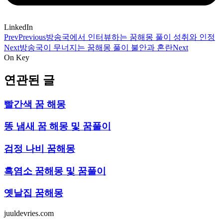
LinkedIn
Prev
Previous
방송국에서 인터뷰하는 꿈해몽 풀이 성취와 인정
Next
방송국이 무너지는 꿈해몽 풀이 불안과 혼란
Next
On Key
연관된 글
빨간색 꿈 해몽
똥 냄새 꿈 해몽 및 꿈풀이
검정 나비 꿈해몽
흑염소 꿈해몽 및 꿈풀이
옛날집 꿈해몽
juuldevries.com