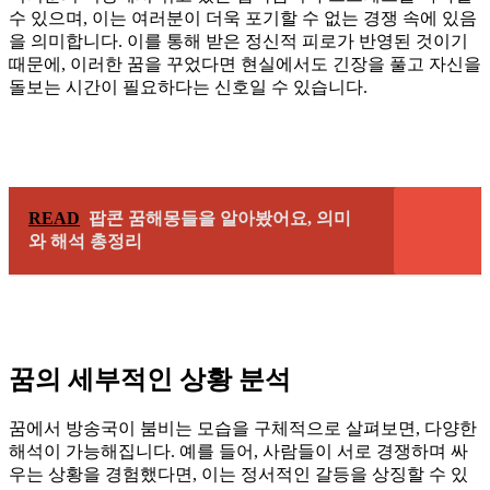
수 있으며, 이는 여러분이 더욱 포기할 수 없는 경쟁 속에 있음
을 의미합니다. 이를 통해 받은 정신적 피로가 반영된 것이기
때문에, 이러한 꿈을 꾸었다면 현실에서도 긴장을 풀고 자신을
돌보는 시간이 필요하다는 신호일 수 있습니다.
READ
팝콘 꿈해몽들을 알아봤어요, 의미
와 해석 총정리
꿈의 세부적인 상황 분석
꿈에서 방송국이 붐비는 모습을 구체적으로 살펴보면, 다양한
해석이 가능해집니다. 예를 들어, 사람들이 서로 경쟁하며 싸
우는 상황을 경험했다면, 이는 정서적인 갈등을 상징할 수 있