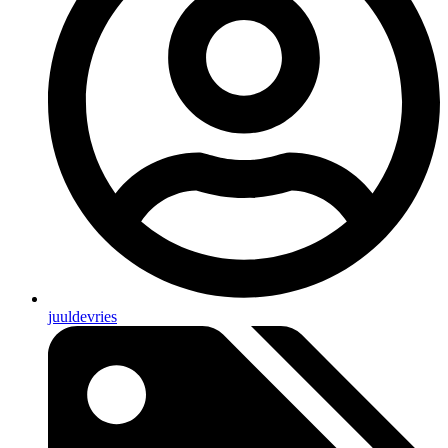
juuldevries