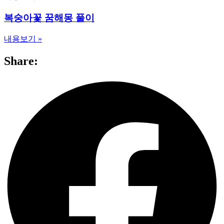
복숭아꽃 꿈해몽 풀이
내용보기 »
Share: