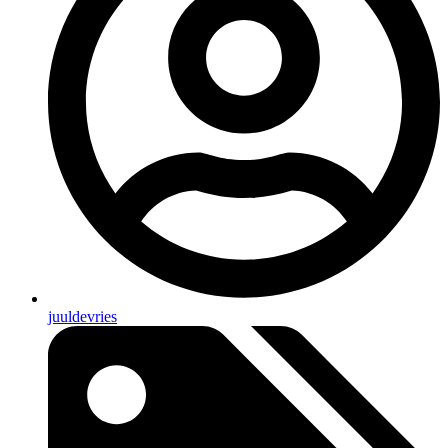
juuldevries