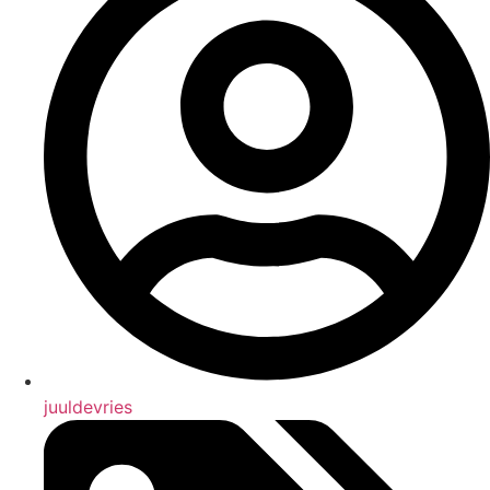
juuldevries