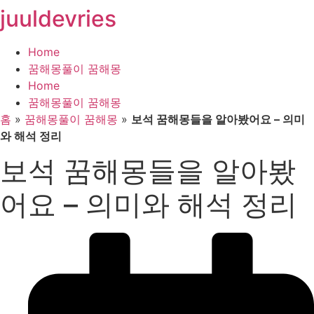
juuldevries
콘
텐
츠
Home
로
꿈해몽풀이 꿈해몽
건
Home
너
꿈해몽풀이 꿈해몽
뛰
홈
»
꿈해몽풀이 꿈해몽
»
보석 꿈해몽들을 알아봤어요 – 의미
기
와 해석 정리
보석 꿈해몽들을 알아봤
어요 – 의미와 해석 정리