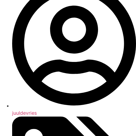
juuldevries