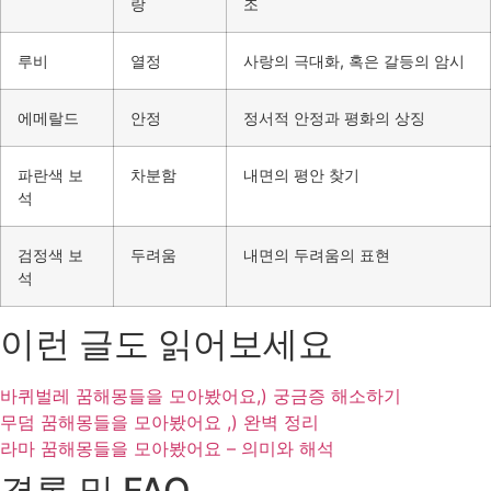
랑
조
루비
열정
사랑의 극대화, 혹은 갈등의 암시
에메랄드
안정
정서적 안정과 평화의 상징
파란색 보
차분함
내면의 평안 찾기
석
검정색 보
두려움
내면의 두려움의 표현
석
이런 글도 읽어보세요
바퀴벌레 꿈해몽들을 모아봤어요,) 궁금증 해소하기
무덤 꿈해몽들을 모아봤어요 ,) 완벽 정리
라마 꿈해몽들을 모아봤어요 – 의미와 해석
결론 및 FAQ