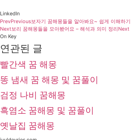
LinkedIn
Prev
Previous
보자기 꿈해몽들을 알아봐요~ 쉽게 이해하기
Next
보리 꿈해몽들을 모아봤어요 – 해석과 의미 정리
Next
On Key
연관된 글
빨간색 꿈 해몽
똥 냄새 꿈 해몽 및 꿈풀이
검정 나비 꿈해몽
흑염소 꿈해몽 및 꿈풀이
옛날집 꿈해몽
juuldevries.com