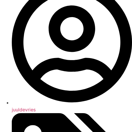
juuldevries