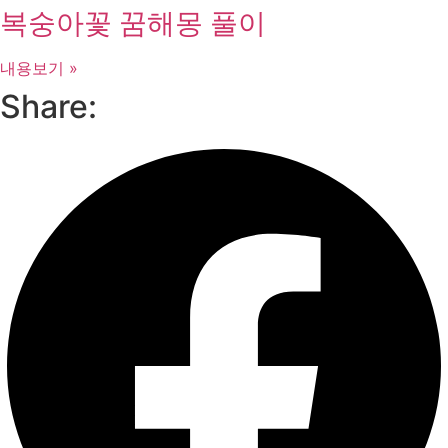
복숭아꽃 꿈해몽 풀이
내용보기 »
Share: