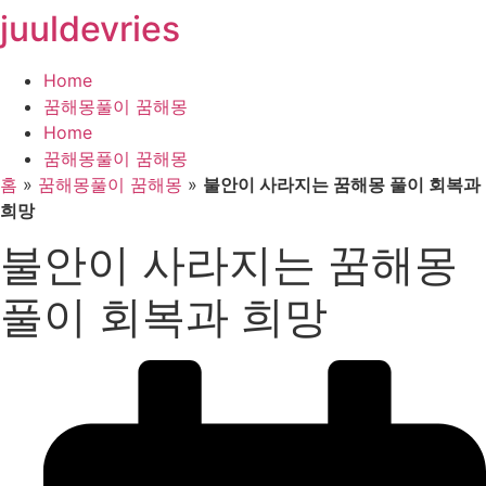
juuldevries
콘
텐
츠
Home
로
꿈해몽풀이 꿈해몽
건
Home
너
꿈해몽풀이 꿈해몽
뛰
홈
»
꿈해몽풀이 꿈해몽
»
불안이 사라지는 꿈해몽 풀이 회복과
기
희망
불안이 사라지는 꿈해몽
풀이 회복과 희망