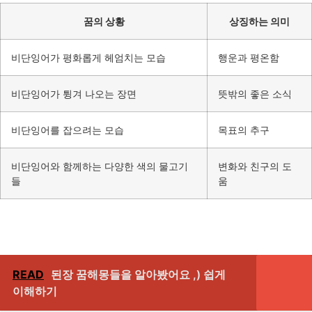
꿈의 상황
상징하는 의미
비단잉어가 평화롭게 헤엄치는 모습
행운과 평온함
비단잉어가 튕겨 나오는 장면
뜻밖의 좋은 소식
비단잉어를 잡으려는 모습
목표의 추구
비단잉어와 함께하는 다양한 색의 물고기
변화와 친구의 도
들
움
READ
된장 꿈해몽들을 알아봤어요 ,) 쉽게
이해하기