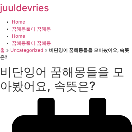
juuldevries
콘
텐
츠
Home
로
꿈해몽풀이 꿈해몽
건
Home
너
꿈해몽풀이 꿈해몽
뛰
홈
»
Uncategorized
»
비단잉어 꿈해몽들을 모아봤어요, 속뜻
기
은?
비단잉어 꿈해몽들을 모
아봤어요, 속뜻은?