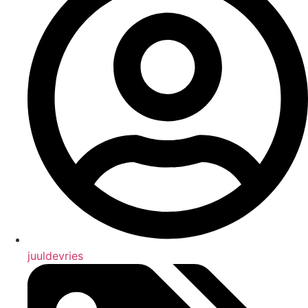
juuldevries