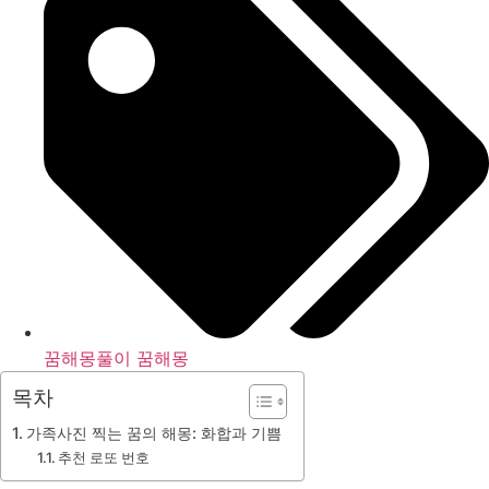
꿈해몽풀이 꿈해몽
목차
가족사진 찍는 꿈의 해몽: 화합과 기쁨
추천 로또 번호