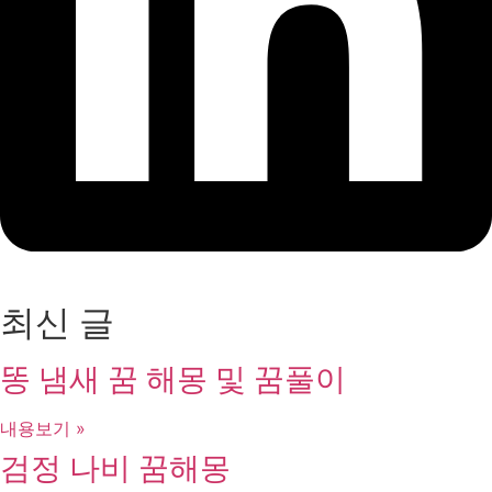
최신 글
똥 냄새 꿈 해몽 및 꿈풀이
내용보기 »
검정 나비 꿈해몽