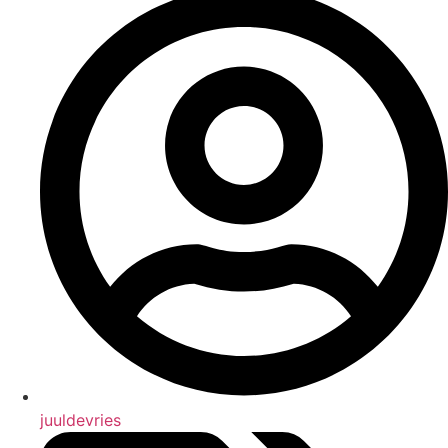
juuldevries