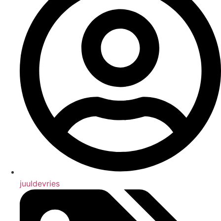
juuldevries