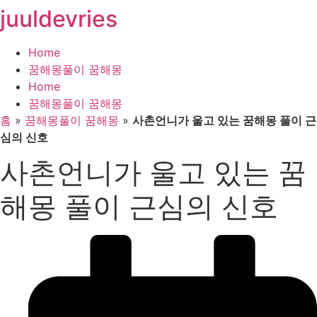
juuldevries
콘
텐
츠
Home
로
꿈해몽풀이 꿈해몽
건
Home
너
꿈해몽풀이 꿈해몽
뛰
홈
»
꿈해몽풀이 꿈해몽
»
사촌언니가 울고 있는 꿈해몽 풀이 근
기
심의 신호
사촌언니가 울고 있는 꿈
해몽 풀이 근심의 신호