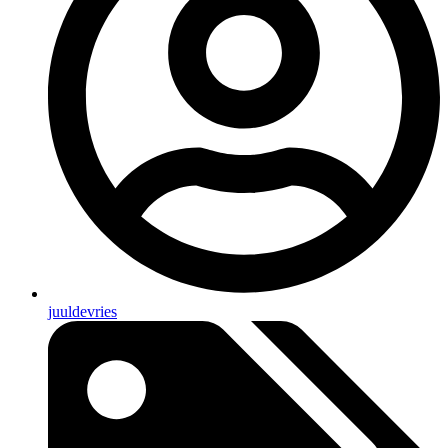
juuldevries