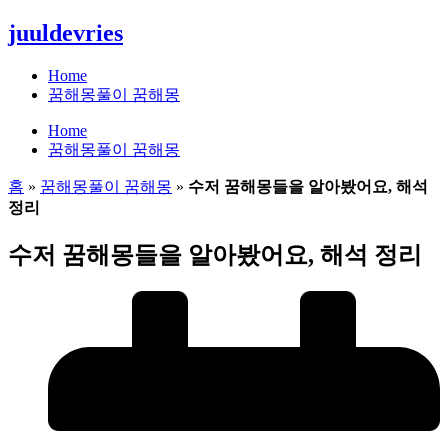
콘
juuldevries
텐
츠
Home
로
꿈해몽풀이 꿈해몽
건
Home
너
꿈해몽풀이 꿈해몽
뛰
기
홈
»
꿈해몽풀이 꿈해몽
»
수저 꿈해몽들을 알아봤어요, 해석
정리
수저 꿈해몽들을 알아봤어요, 해석 정리