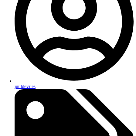
juuldevries