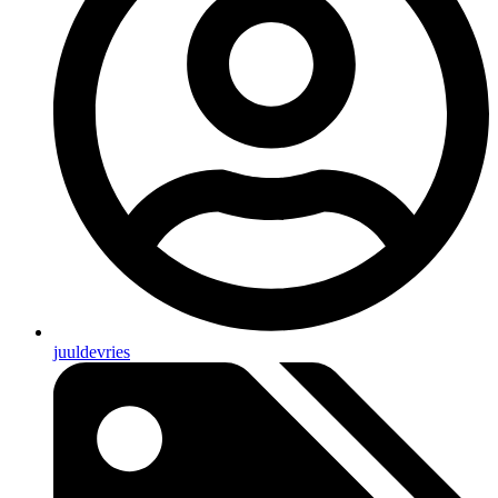
juuldevries