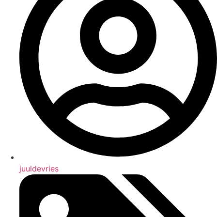
juuldevries