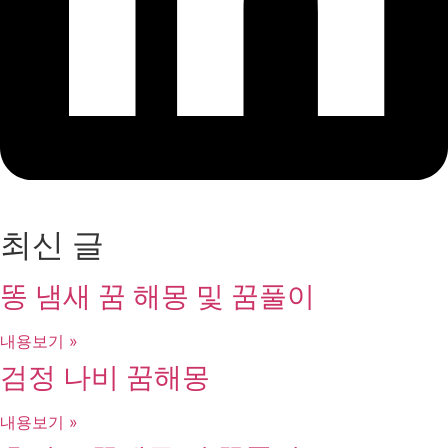
최신 글
똥 냄새 꿈 해몽 및 꿈풀이
내용보기 »
검정 나비 꿈해몽
내용보기 »