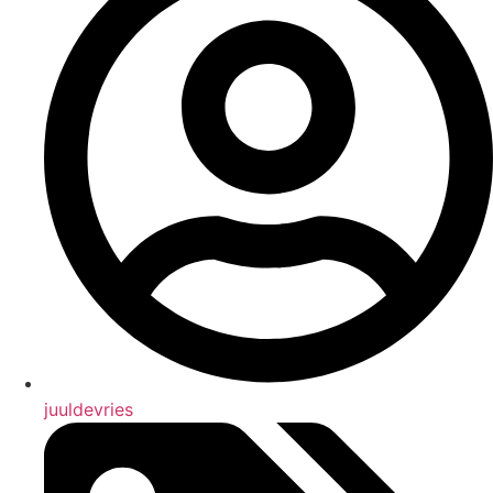
juuldevries