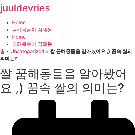
juuldevries
콘
텐
츠
Home
로
꿈해몽풀이 꿈해몽
건
Home
너
꿈해몽풀이 꿈해몽
뛰
홈
»
Uncategorized
»
쌀 꿈해몽들을 알아봤어요 ,) 꿈속 쌀의
기
의미는?
쌀 꿈해몽들을 알아봤어
요 ,) 꿈속 쌀의 의미는?