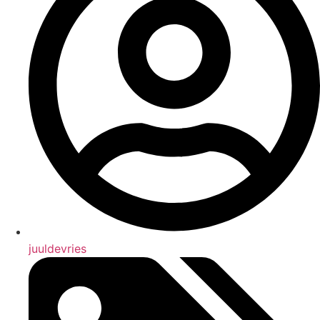
juuldevries