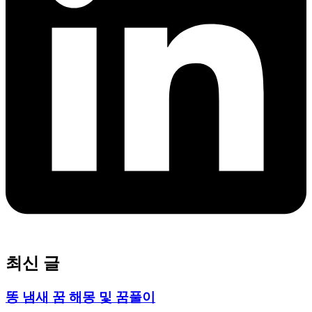
최신 글
똥 냄새 꿈 해몽 및 꿈풀이