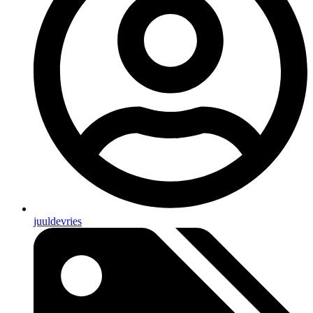
juuldevries