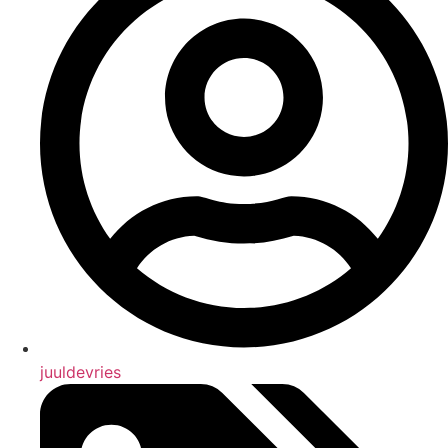
juuldevries