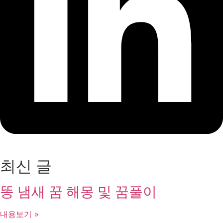
최신 글
똥 냄새 꿈 해몽 및 꿈풀이
내용보기 »