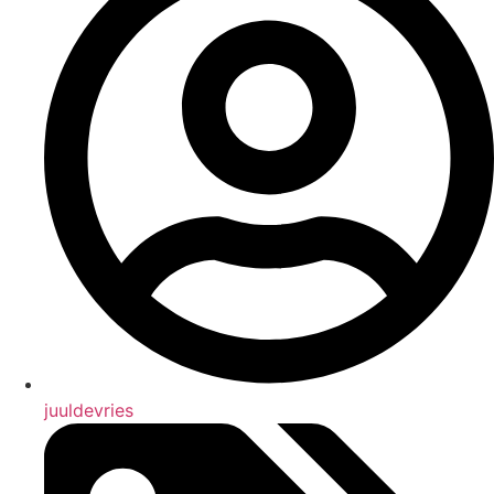
juuldevries