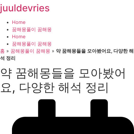
juuldevries
콘
텐
츠
Home
로
꿈해몽풀이 꿈해몽
건
Home
너
꿈해몽풀이 꿈해몽
뛰
홈
»
꿈해몽풀이 꿈해몽
»
약 꿈해몽들을 모아봤어요, 다양한 해
기
석 정리
약 꿈해몽들을 모아봤어
요, 다양한 해석 정리