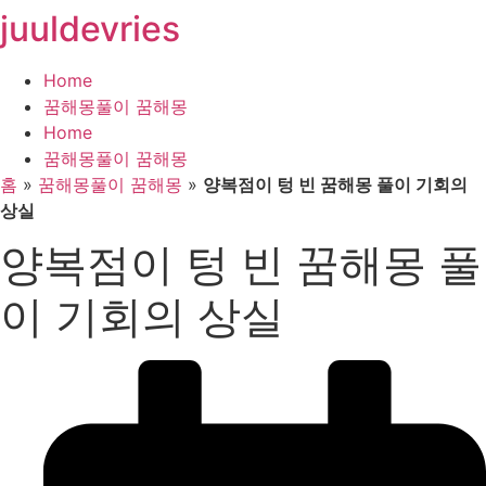
juuldevries
콘
텐
츠
Home
로
꿈해몽풀이 꿈해몽
건
Home
너
꿈해몽풀이 꿈해몽
뛰
홈
»
꿈해몽풀이 꿈해몽
»
양복점이 텅 빈 꿈해몽 풀이 기회의
기
상실
양복점이 텅 빈 꿈해몽 풀
이 기회의 상실