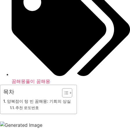
꿈해몽풀이 꿈해몽
목차
양복점이 텅 빈 꿈해몽: 기회의 상실
추천 로또번호