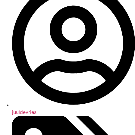
juuldevries