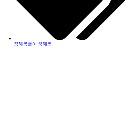
꿈해몽풀이 꿈해몽