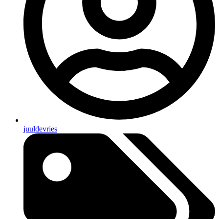
juuldevries