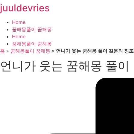
juuldevries
콘
텐
츠
Home
로
꿈해몽풀이 꿈해몽
건
Home
너
꿈해몽풀이 꿈해몽
뛰
홈
»
꿈해몽풀이 꿈해몽
»
언니가 웃는 꿈해몽 풀이 길운의 징조
기
언니가 웃는 꿈해몽 풀이